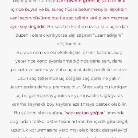
biyolojik bir süreçtir.
DermNet’e göre
saç şaftı folikül
içinde büyür ve bu süreç hücre bölünmesiyle ilişkilidir;
yani saçın büyüme hızı ile saç telinin kırılıp kırılmaması
aynı şey değildir.
Bir saç teli kökten uzasa bile uçlardan
düzenli olarak kırılıyorsa kişi saçının “uzamadığını”
düşünebilir.
Burada nem ve esneklik ilişkisi önem kazanır. Saç
yeterince kondisyonlanmadığında daha sert, daha
pürüzlü ve kırılmaya daha açık olabilir; özellikle eski ve
uzun saç tellerinde uç bölgesi saç derisine yakın
kısımlardan daha yıpranmış olur. Shea yağı bu kırılgan
uç bölgelerde kayganlık ve yumuşaklık sağlayarak
kırılma kaynaklı boy kaybını azaltmaya destek olabilir.
Bu yüzden shea yağını, “
saç uzatan yağlar
” arasında
doğrudan folikül aktivitesini artıran bir içerik gibi değil,
uzunluk korunmasına yardımcı olabilecek destekleyici