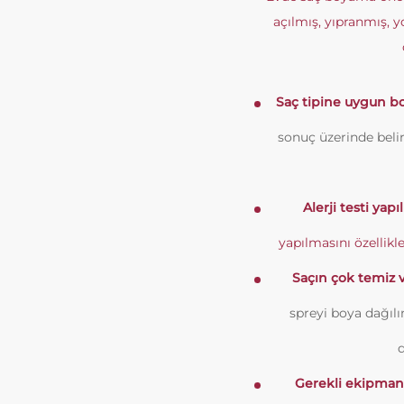
açılmış, yıpranmış, y
Saç tipine uygun bo
sonuç üzerinde belir
Alerji testi yapı
yapılmasını özellikl
Saçın çok temiz v
spreyi boya dağılım
Gerekli ekipmanl