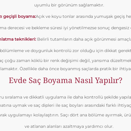
uyumlu bir görünüm sağlamaktır.
zı geçişli boyama:
Açık ve koyu tonlar arasında yumuşak geçiş hed
lma derecesi ve bekleme süresi iyi yönetilmezse sonuç dengesiz o
nlatma teknikleri:
Belirli tutamların daha açık görünmesi amaçl
bölümleme ve doygunluk kontrolü zor olduğu için dikkat gerekti
ç çoğu zaman köklü bir renk değişimi değil, yansıma düzeltmek
lamaktır. Özellikle daha önce boyanmış saçlarda pratik bir ihtiyaç
Evde Saç Boyama Nasıl Yapılır?
 sıralama ve dikkatli uygulama ile daha kontrollü şekilde yapıla
atına uymak ve saç dipleri ile saç boyları arasındaki farklı ihtiya
arak uygulamayı kolaylaştırın. Saçı dört ana bölüme ayırmak, ür
ve atlanan alanları azaltmaya yardımcı olur.