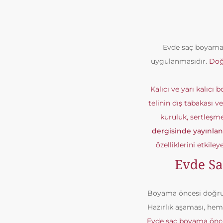
Evde saç boyama,
uygulanmasıdır.
Doğr
Kalıcı ve yarı kalıcı 
telinin dış tabakası v
kuruluk, sertleşme
dergisinde yayınla
özelliklerini etkile
Evde Sa
Boyama öncesi doğru h
Hazırlık aşaması, hem
Evde saç boyama önce