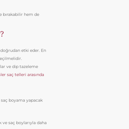
e bırakabilir hem de
?
 doğrudan etki eder. En
çilmelidir.
ar ve dip tazeleme
er saç telleri arasında
vde saç boyama yapacak
 ve saç boylarıyla daha