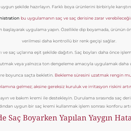
uygun şekilde hazırlayın. Farklı boya ürünlerini birbiriyle karıştı
istration
bu uygulamanın saç ve saç derisine zarar verebileceğini
n başlayarak uygulama yapın. Özellikle dip boyamada, ürünün ö
verilmesi daha kontrollü bir renk geçişi sağlar.
ı ve saç uçlarına eşit şekilde dağıtın. Saç boyları daha önce iş
 tutmak veya yalnızca ton dengeleme amacıyla uygulamak daha u
re boyunca saçta bekletin.
Bekleme süresini uzatmak rengin mut
lamına gelmez; aksine gereksiz kuruluk ve irritasyon riskini artıra
ayın ve bakım kremi ile destekleyin. Durulama sırasında saç deri
dından uygun bir saç kremi kullanmak işlem sonrası konforu artır
de Saç Boyarken Yapılan Yaygın Hata