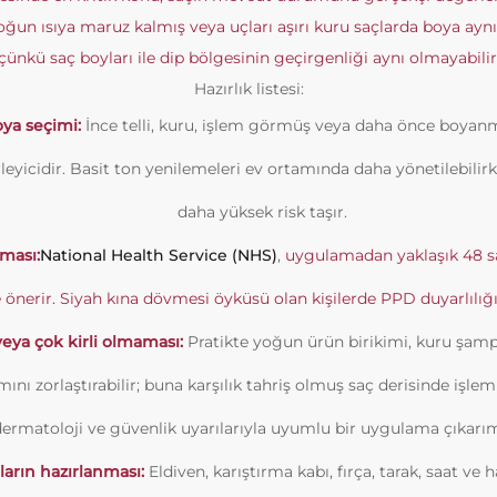
oğun ısıya maruz kalmış veya uçları aşırı kuru saçlarda boya aynı
çünkü saç boyları ile dip bölgesinin geçirgenliği aynı olmayabilir
Hazırlık listesi:
ya seçimi:
İnce telli, kuru, işlem görmüş veya daha önce boyan
leyicidir. Basit ton yenilemeleri ev ortamında daha yönetilebilir
daha yüksek risk taşır.
lması:
National Health Service (NHS)
,
uygulamadan yaklaşık 48 s
e önerir. Siyah kına dövmesi öyküsü olan kişilerde PPD duyarlılığı r
eya çok kirli olmaması:
Pratikte yoğun ürün birikimi, kuru şampu
ını zorlaştırabilir; buna karşılık tahriş olmuş saç derisinde işlem
dermatoloji ve güvenlik uyarılarıyla uyumlu bir uygulama çıkarım
arın hazırlanması:
Eldiven, karıştırma kabı, fırça, tarak, saat ve 