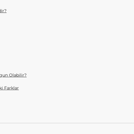
ir?
gun Olabilir?
i Farklar