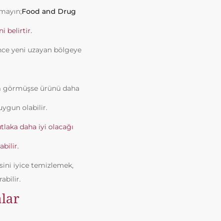
rmayın;
Food and Drug
 belirtir.
nce yeni uzayan bölgeye
lem görmüşse ürünü daha
ygun olabilir.
laka daha iyi olacağı
bilir.
sini iyice temizlemek,
abilir.
lar