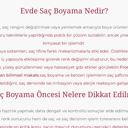
Evde Saç Boyama Nedir?
 saç rengini değiştirmek veya yenilemek amacıyla boya ürünler
u tekniklerle yapıldığında pratik bir çözüm sunabilir; ancak yin
kimyasal bir işlemdir.
boya sistemleri, saç lifine farklı mekanizmalarla etki eder. Özellikl
e iç yapısıyla etkileşime girerek renk değişimi oluşturur; bu neden
, yüzey pürüzlenmesi veya hassasiyet gibi etkiler görülebilir.
Fro
nan bilimsel makale
,
saç boyama ve benzeri işlemlerin saç şaftının
yebildiğini; saç derisinde ise irritasyon veya alerjik reaksiyon geliş
ç Boyama Öncesi Nelere Dikkat Edil
azırlık yapmak, daha dengeli ve kontrollü sonuçlar elde edilmes
 renk sonucunu hem de saç ve saç derisinin işlem toleransını bel
sinde en kritik konu, saçın mevcut durumunu gerçekçi değerle