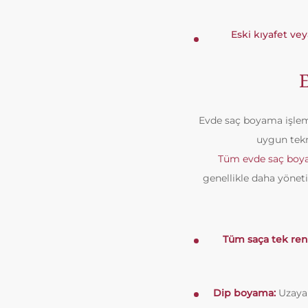
Eski kıyafet ve
Evde saç boyama işlemi
uygun tekn
Tüm evde saç boyam
genellikle daha yönetil
Tüm saça tek re
Dip boyama:
Uzayan