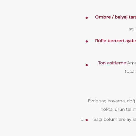
Ombre / balyaj tar
açı
Röfle benzeri aydı
Ton eşitleme:
Ama
topar
Evde saç boyama, doğru
nokta, ürün talim
Saçı bölümlere ayır