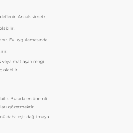
eflenir. Ancak simetri,
labilir.
anır. Ev uygulamasında
rir.
 veya matlaşan rengi
 olabilir.
bilir. Burada en önemli
çları gözetmektir.
ünü daha eşit dağıtmaya