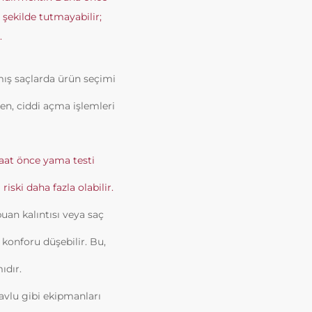
 şekilde tutmayabilir;
.
mış saçlarda ürün seçimi
ken, ciddi açma işlemleri
aat önce yama testi
iski daha fazla olabilir.
an kalıntısı veya saç
 konforu düşebilir. Bu,
ıdır.
havlu gibi ekipmanları