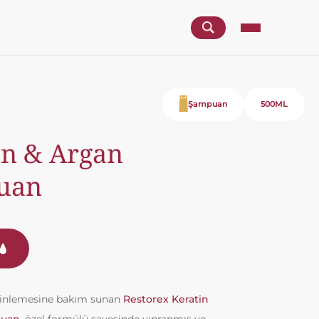
Şampuan
500ML
in & Argan
uan
erinlemesine bakım sunan
Restorex Keratin