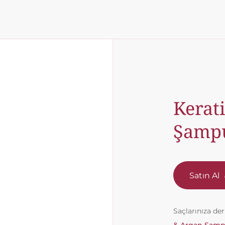
Kerat
Şamp
Satın Al
Saçlarınıza d