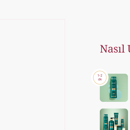
Nasıl
1-2
dk