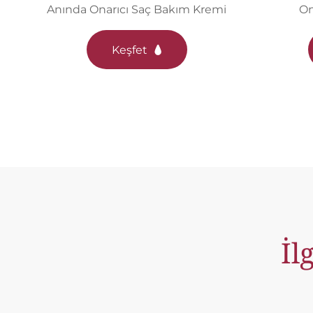
Anında Onarıcı Saç Bakım Kremi
On
Keşfet
İl