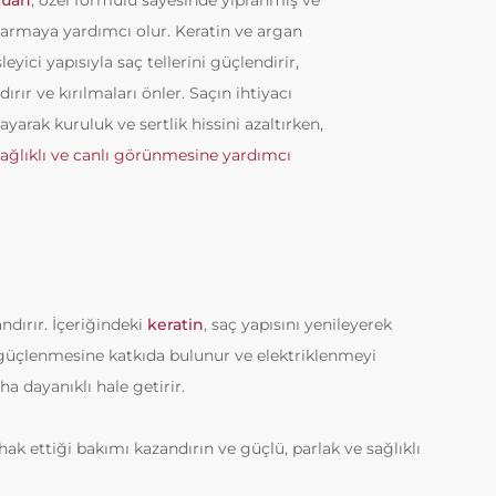
puan
, özel formülü sayesinde yıpranmış ve
narmaya yardımcı olur. Keratin ve argan
eyici yapısıyla saç tellerini güçlendirir,
dırır ve kırılmaları önler. Saçın ihtiyacı
yarak kuruluk ve sertlik hissini azaltırken,
ağlıklı ve canlı görünmesine yardımcı
ndırır. İçeriğindeki
keratin
, saç yapısını yenileyerek
 güçlenmesine katkıda bulunur ve elektriklenmeyi
a dayanıklı hale getirir.
 hak ettiği bakımı kazandırın ve güçlü, parlak ve sağlıklı