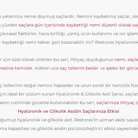
elen yeterince neme doymuş saçlardır. Nemini kaybetmiş saçlar, z
Bu yüzden
saçlara gün içerisinde kaybettiği nemi düzenli olarak 
çevresel faktörler, hava kirliliği, yanlış ürün kullanımı ve ısıl iş
 kaybettiği nemi tekrar geri kazanabilir mi? Restorex Hyalüronik & 
r için özel olarak üretilen bu seri, ihtiyaç duyduğunuz
nemi, saçla
mesine temizler
, kökten uca
saç tellerini besler
ve
ipeksi bir gö
 tellerinin doğal nemini hapseder ve uzun süreli bir temizlik hiss
çin ideal bir çözüm sunan Hyalüronik & Glikolik Asit Serisi, saçla
ım rutininde güvenle kullanılabilen bu seri,
saçlarınıza ihtiyaç
Hyalüronik ve Glikolik Asidin Saçlarınıza Etkisi
ğumuz hyalüronik ve glikolik asit, Restorex’in uzman ekibi sayes
a kapasitesi ve glikolik asidin pürüzsüzleştirici etkisi sayesind