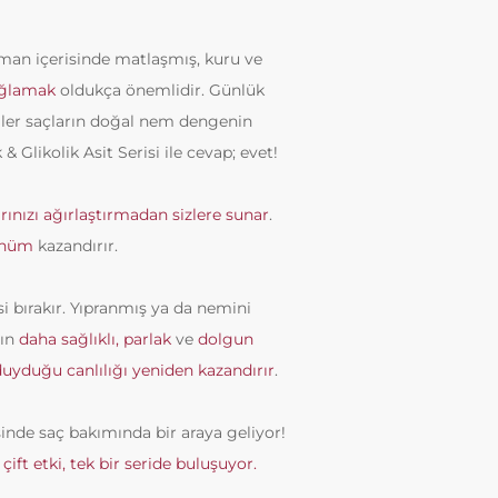
aman içerisinde matlaşmış, kuru ve
sağlamak
oldukça önemlidir. Günlük
lemler saçların doğal nem dengenin
Glikolik Asit Serisi ile cevap; evet!
rınızı ağırlaştırmadan sizlere sunar
.
rünüm
kazandırır.
i bırakır. Yıpranmış ya da nemini
rın
daha sağlıklı, parlak
ve
dolgun
 duyduğu canlılığı yeniden kazandırır
.
inde saç bakımında bir araya geliyor!
e
çift etki, tek bir seride buluşuyor.