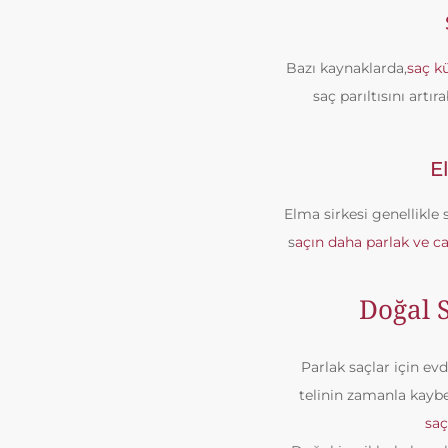
Bazı kaynaklarda,
saç k
saç parıltısını artı
E
Elma sirkesi genellikle
s
açın daha parlak ve ca
Doğal 
Parlak saçlar için ev
telinin zamanla kayb
saç