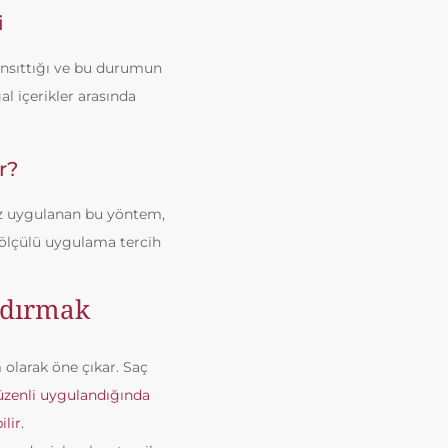
i
yansıttığı ve bu durumun
al içerikler arasında
r?
kez uygulanan bu yöntem,
 ölçülü uygulama tercih
ndırmak
 olarak öne çıkar. Saç
üzenli uygulandığında
lir.