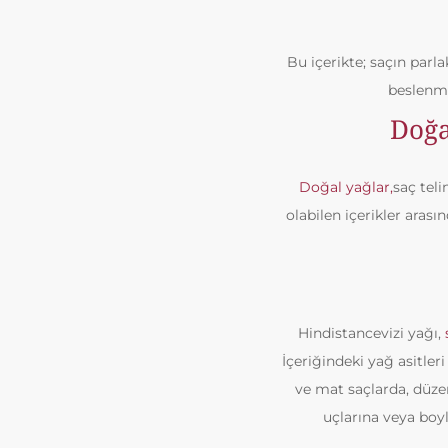
Bu içerikte; saçın parl
beslenme
Doğa
Doğal yağlar,
saç tel
olabilen içerikler arası
Hindistancevizi yağı,
İçeriğindeki yağ asitler
ve mat saçlarda, düze
uçlarına veya boy