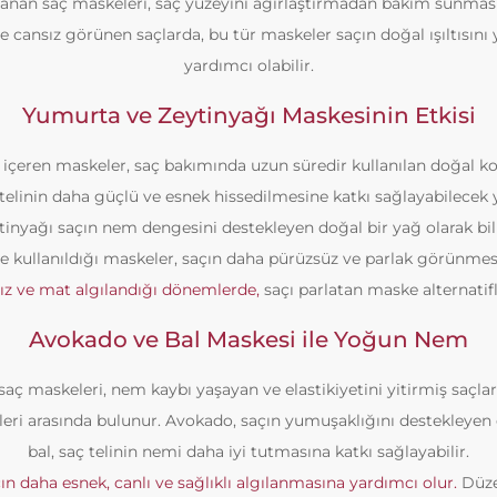
rlanan saç maskeleri, saç yüzeyini ağırlaştırmadan bakım sunması
 ve cansız görünen saçlarda, bu tür maskeler saçın doğal ışıltısı
yardımcı olabilir.
Yumurta ve Zeytinyağı Maskesinin Etkisi
içeren maskeler, saç bakımında uzun süredir kullanılan doğal 
 telinin daha güçlü ve esnek hissedilmesine katkı sağlayabilecek 
tinyağı saçın nem dengesini destekleyen doğal bir yağ olarak bili
ikte kullanıldığı maskeler, saçın daha pürüzsüz ve parlak görünmesi
ız ve mat algılandığı dönemlerde,
saçı parlatan maske alternatifle
Avokado ve Bal Maskesi ile Yoğun Nem
aç maskeleri, nem kaybı yaşayan ve elastikiyetini yitirmiş saçlar 
ri arasında bulunur. Avokado, saçın yumuşaklığını destekleyen d
bal, saç telinin nemi daha iyi tutmasına katkı sağlayabilir.
ın daha esnek, canlı ve sağlıklı algılanmasına yardımcı olur.
Düze