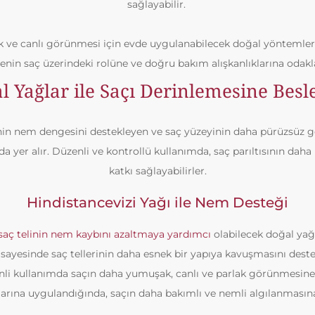
sağlayabilir.
ak ve canlı görünmesi için evde uygulanabilecek doğal yöntemlere
nin saç üzerindeki rolüne ve doğru bakım alışkanlıklarına odakl
l Yağlar ile Saçı Derinlemesine Bes
inin nem dengesini destekleyen ve saç yüzeyinin daha pürüzsüz
nda yer alır. Düzenli ve kontrollü kullanımda, saç parıltısının dah
katkı sağlayabilirler.
Hindistancevizi Yağı ile Nem Desteği
saç telinin nem kaybını azaltmaya yardımcı
olabilecek doğal yağl
i sayesinde saç tellerinin daha esnek bir yapıya kavuşmasını destek
nli kullanımda saçın daha yumuşak, canlı ve parlak görünmesine k
larına uygulandığında, saçın daha bakımlı ve nemli algılanmasına 