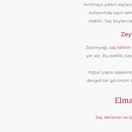
kırılmaya yatkın saçlard
kullanımda saçın ser
olabilir. Saç boyları
Zey
Zeytinyağı,
saç telini
yer alır. Bu özellik, ö
Yoğun yapısı sayesin
dengeli bir görünüm k
Elma
Saç derisinin ve s