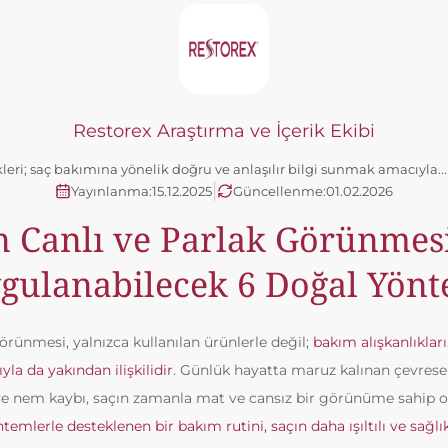
Restorex Araştırma ve İçerik Ekibi
kleri; saç bakımına yönelik doğru ve anlaşılır bilgi sunmak amacıyla..
|
Yayınlanma:
15.12.2025
Güncellenme:
01.02.2026
n Canlı ve Parlak Görünmesi
gulanabilecek 6 Doğal Yön
örünmesi, yalnızca kullanılan ürünlerle değil;
bakım alışkanlıkla
la da yakından ilişkilidir
. Günlük hayatta maruz kalınan çevresel 
e nem kaybı, saçın zamanla mat ve cansız bir görünüme sahip ol
temlerle desteklenen bir bakım rutini, saçın daha ışıltılı ve sağl