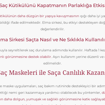
Saç Kütikülünü Kapatmanın Parlaklığa Etkis
ütikülünün daha düzgün bir yapıya kavuşmasının
ışığı daha iyi 
rabildiği ifade edilmektedir. Elma sirkesi, bu etkiyi destekleyen doğ
değerlendirilir.
lma Sirkesi Saçta Nasıl ve Ne Sıklıkla Kullanılı
 suyla seyreltilerek saç durulama adımında kullanılır. Haftada 1 
nlı görünmesine destek olabilir.
Aşırı kullanım yerine düzenli ve
edilmelidir.
Saç Maskeleri ile Saça Canlılık Kaza
de maske uygulamaları, saç bakım rutininde destekleyici bir adım
ettiği nemi geri kazanmaya yardımcı olabilecek bu yöntemler,
d
ın daha dolgun, yumuşak ve sağlıklı görünmesine katkı sağlayabi