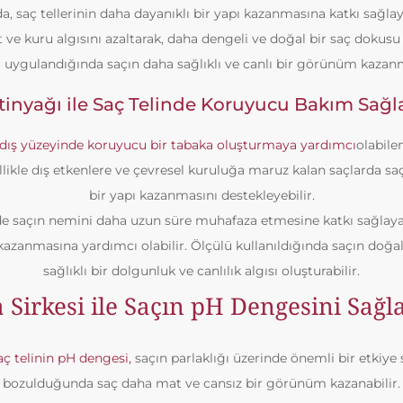
a, saç tellerinin daha dayanıklı bir yapı kazanmasına katkı sağlay
t ve kuru algısını azaltarak, daha dengeli ve doğal bir saç dokus
na uygulandığında saçın daha sağlıklı ve canlı bir görünüm kazanm
tinyağı ile Saç Telinde Koruyucu Bakım Sağ
n dış yüzeyinde koruyucu bir tabaka oluşturmaya yardımcı
olabile
zellikle dış etkenlere ve çevresel kuruluğa maruz kalan saçlarda sa
bir yapı kazanmasını destekleyebilir.
de saçın nemini daha uzun süre muhafaza etmesine katkı sağlayar
azanmasına yardımcı olabilir. Ölçülü kullanıldığında saçın doğal
sağlıklı bir dolgunluk ve canlılık algısı oluşturabilir.
 Sirkesi ile Saçın pH Dengesini Sağ
aç telinin pH dengesi,
saçın parlaklığı üzerinde önemli bir etkiye
bozulduğunda saç daha mat ve cansız bir görünüm kazanabilir.