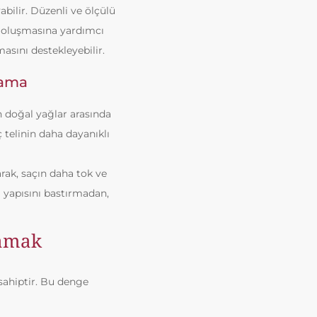
abilir. Düzenli ve ölçülü
u oluşmasına yardımcı
asını destekleyebilir.
lama
n doğal yağlar arasında
ç telinin daha dayanıklı
ak, saçın daha tok ve
 yapısını bastırmadan,
lamak
 sahiptir. Bu denge