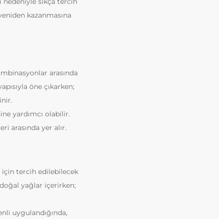
 nedeniyle sıkça tercih
nı yeniden kazanmasına
kombinasyonlar arasında
yapısıyla öne çıkarken;
nir.
ne yardımcı olabilir.
ri arasında yer alır.
için tercih edilebilecek
oğal yağlar içerirken;
nli uygulandığında,