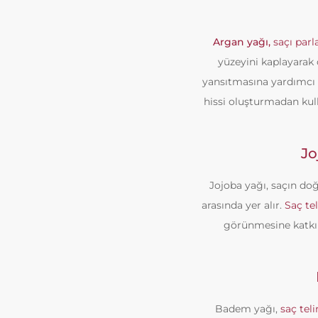
Argan yağı,
saçı parl
yüzeyini kaplayarak
yansıtmasına yardımcı ol
hissi oluşturmadan kul
Jo
Jojoba yağı, saçın doğ
arasında yer alır.
Saç te
görünmesine katkı s
Badem yağı,
saç tel