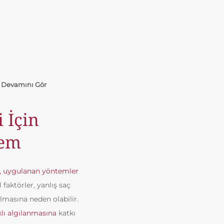
.
Devamını Gör
 İçin
tem
rı, uygulanan yöntemler
faktörler, yanlış saç
masına neden olabilir.
ıklı algılanmasına
katkı