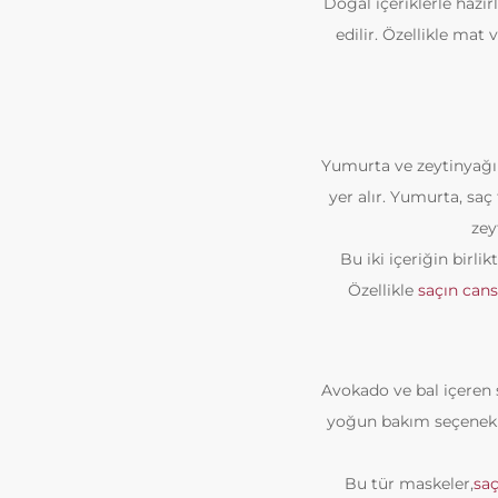
Doğal içeriklerle hazı
edilir. Özellikle mat
Yumurta ve zeytinyağı 
yer alır. Yumurta, saç
zey
Bu iki içeriğin birl
Özellikle
saçın cans
Avokado ve bal içeren s
yoğun bakım seçenekle
Bu tür maskeler,
saç