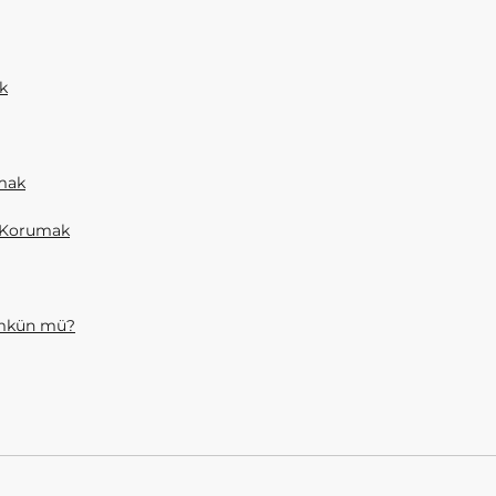
k
amak
ı Korumak
ümkün mü?