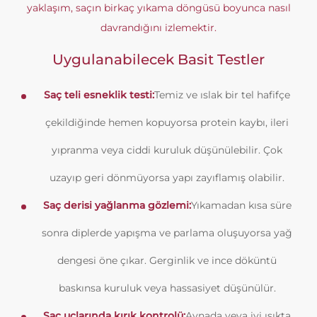
yaklaşım, saçın birkaç yıkama döngüsü boyunca nasıl
davrandığını izlemektir.
Uygulanabilecek Basit Testler
Saç teli esneklik testi:
Temiz ve ıslak bir tel hafifçe
çekildiğinde hemen kopuyorsa protein kaybı, ileri
yıpranma veya ciddi kuruluk düşünülebilir. Çok
uzayıp geri dönmüyorsa yapı zayıflamış olabilir.
Saç derisi yağlanma gözlemi:
Yıkamadan kısa süre
sonra diplerde yapışma ve parlama oluşuyorsa yağ
dengesi öne çıkar. Gerginlik ve ince döküntü
baskınsa kuruluk veya hassasiyet düşünülür.
Saç uçlarında kırık kontrolü:
Aynada veya iyi ışıkta