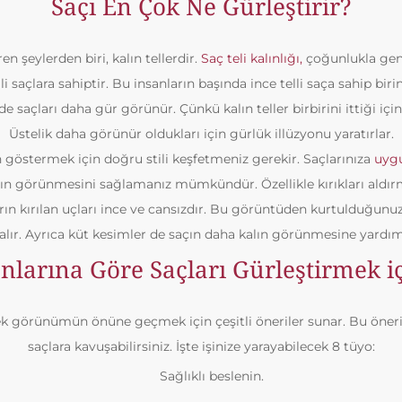
Saçı En Çok Ne Gürleştirir?
en şeylerden biri, kalın tellerdir.
Saç teli kalınlığı,
çoğunlukla gene
i saçlara sahiptir. Bu insanların başında ince telli saça sahip bir
e saçları daha gür görünür. Çünkü kalın teller birbirini ittiği için
Üstelik daha görünür oldukları için gürlük illüzyonu yaratırlar.
ın göstermek için doğru stili keşfetmeniz gerekir. Saçlarınıza
uygu
alın görünmesini sağlamanız mümkündür. Özellikle kırıkları ald
ın kırılan uçları ince ve cansızdır. Bu görüntüden kurtulduğunuz
kalır. Ayrıca küt kesimler de saçın daha kalın görünmesine yardım
larına Göre Saçları Gürleştirmek i
ek görünümün önüne geçmek için çeşitli öneriler sunar. Bu öneril
saçlara kavuşabilirsiniz. İşte işinize yarayabilecek 8 tüyo:
Sağlıklı beslenin.