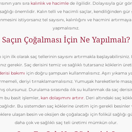
yısının yanı sıra
kalınlık ve hacimle
de ilgilidir. Dolayısıyla gür g
ğlığı önemlidir. Kalın telli ve hacimli saçlar, kendiliğinden gü
nmesini istiyorsanız tel sayısını, kalınlığını ve hacmini artırma
yapmalısınız.
Saçın Çoğalması İçin Ne Yapılmalı?
için ilk olarak saç tellerinin sayısını artırmakla başlayabilirsiniz
ız gerekir. Saç derisini temiz ve sağlıklı tutarsanız köklerin ür
derisi bakımı
için doğru şampuan kullanmalısınız. Aşırı yıkama 
tirmemeli, deriyi tırnaklamamalısınız. Yumuşak hareketlerle masa
ış olursunuz. Durulama sırasında ılık su kullanmak da saç derisi
 bu basit işlemler,
kan dolaşımını artırır.
Deri altındaki saç kök
ğlıdır. Bu sistemden saç köklerine üretim için gerekli besinler v
klere ulaşan besin ve oksijen de çoğalacağı için folikül sağlığı 
daha çok ve sağlıklı saç teli üretimi mümkün olur.