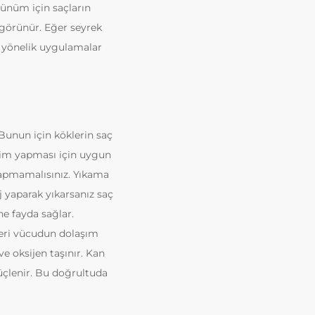
örünüm için saçların
r görünür. Eğer seyrek
ya yönelik uygulamalar
. Bunun için köklerin saç
etim yapması için uygun
yapmamalısınız. Yıkama
j yaparak yıkarsanız saç
ne fayda sağlar.
leri vücudun dolaşım
e oksijen taşınır. Kan
güçlenir. Bu doğrultuda