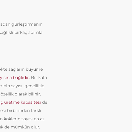
onradan gürleştirmenin
ğlıklı birkaç adımla
 kökte saçların büyüme
ayısına bağlıdır.
Bir kafa
inin sayısı, genellikle
zellik olarak bilinir.
saç üretme kapasitesi
de
esi birbirinden farklı
en köklerin sayısı da az
irmek de mümkün olur.