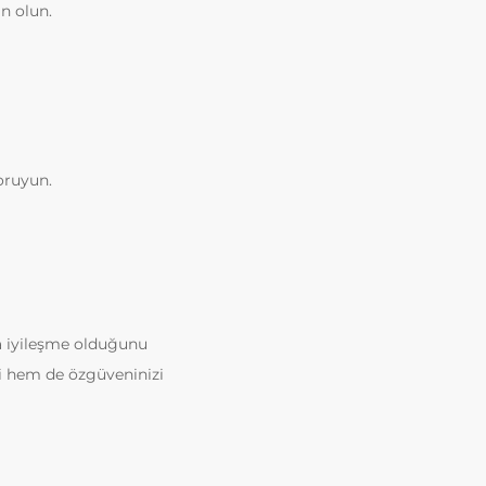
n olun.
koruyun.
 iyileşme olduğunu
izi hem de özgüveninizi