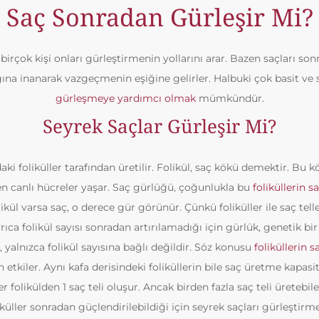
Saç Sonradan Gürleşir Mi?
birçok kişi onları gürleştirmenin yollarını arar. Bazen saçları s
 inanarak vazgeçmenin eşiğine gelirler. Halbuki çok basit ve sa
gürleşmeye yardımcı olmak
mümkündür.
Seyrek Saçlar Gürleşir Mi?
ndaki foliküller tarafından üretilir. Folikül, saç kökü demektir. Bu
ren canlı hücreler yaşar. Saç gürlüğü, çoğunlukla bu
foliküllerin s
ikül varsa saç, o derece gür görünür. Çünkü foliküller ile saç teller
rıca folikül sayısı sonradan artırılamadığı için gürlük, genetik bir ö
 yalnızca folikül sayısına bağlı değildir. Söz konusu
foliküllerin 
 etkiler. Aynı kafa derisindeki foliküllerin bile saç üretme kapasit
r folikülden 1 saç teli oluşur. Ancak birden fazla saç teli üretebil
liküller sonradan güçlendirilebildiği için seyrek saçları gürleşt