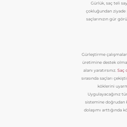
Gürlük, saç teli sa
çokluğundan ziyade sa
saçlarınızın gür görü
Gürleştirme çalışmaları 
üretimine destek olman
alanı yaratırsınız.
Saç 
sırasında saçları çekiş
köklerini uyarm
Uygulayacağınız tüm
sistemine doğrudan ba
dolaşımı arttığında kö