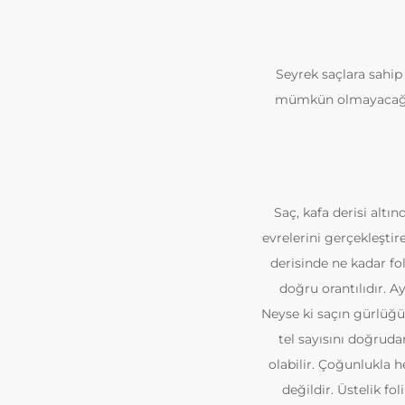
Seyrek saçlara sahip 
mümkün olmayacağına
Saç, kafa derisi altı
evrelerini gerçekleşti
derisinde ne kadar fol
doğru orantılıdır. Ay
Neyse ki saçın gürlüğü,
tel sayısını doğrudan
olabilir. Çoğunlukla he
değildir. Üstelik fo